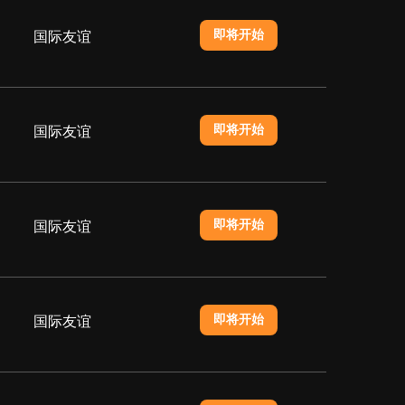
即将开始
国际友谊
即将开始
国际友谊
即将开始
国际友谊
即将开始
国际友谊