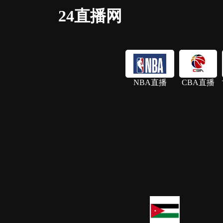
24直播网
NBA直播
CBA直播