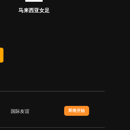
马来西亚女足
育
即将开始
国际友谊