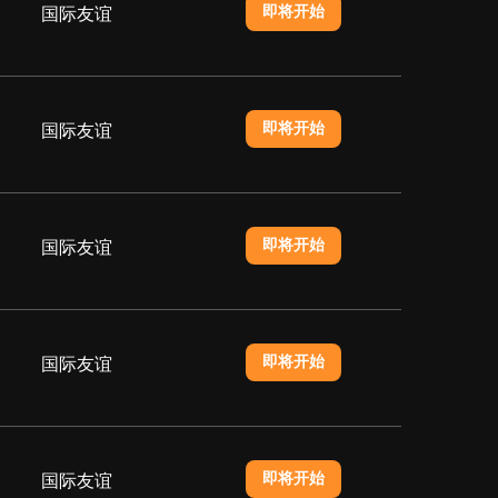
即将开始
国际友谊
即将开始
国际友谊
即将开始
国际友谊
即将开始
国际友谊
即将开始
国际友谊