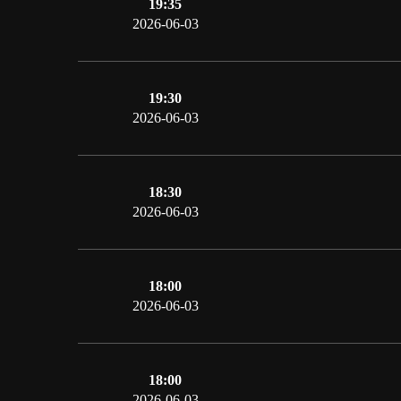
19:35
2026-06-03
19:30
2026-06-03
18:30
2026-06-03
18:00
2026-06-03
18:00
2026-06-03