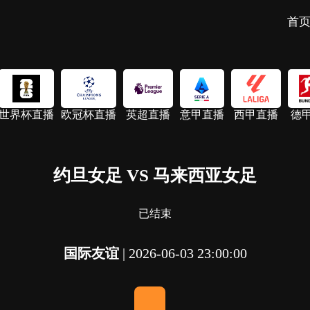
首
世界杯直播
欧冠杯直播
英超直播
意甲直播
西甲直播
德
约旦女足 VS 马来西亚女足
已结束
国际友谊
|
2026-06-03 23:00:00
-