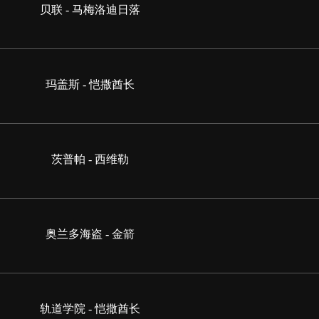
贝联 - 马梅洛迪日落
玛盖斯 - 恺撒酋长
茨普帕 - 西维勒
奥兰多海盗 - 金箭
轨道学院 - 恺撒酋长