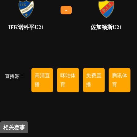
-
IFK诺科平U21
佐加顿斯U21
高清直
咪咕体
免费直
腾讯体
直播源：
播
育
播
育
相关赛事