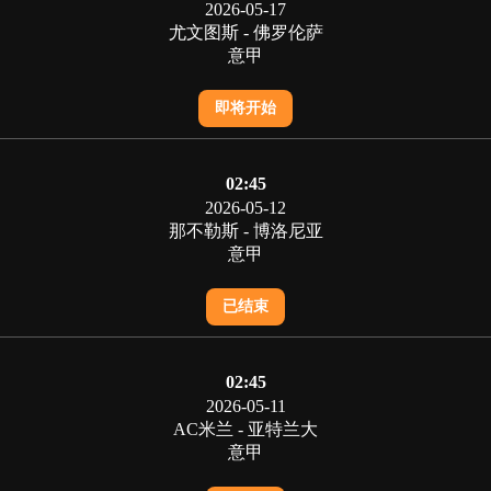
2026-05-17
尤文图斯 - 佛罗伦萨
意甲
即将开始
02:45
2026-05-12
那不勒斯 - 博洛尼亚
意甲
已结束
02:45
2026-05-11
AC米兰 - 亚特兰大
意甲