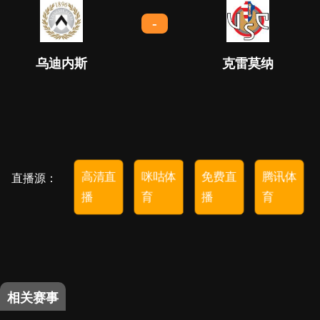
-
乌迪内斯
克雷莫纳
高清直
咪咕体
免费直
腾讯体
直播源：
播
育
播
育
相关赛事