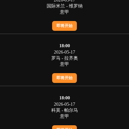
国际米兰 - 维罗纳
意甲
即将开始
18:00
2026-05-17
罗马 - 拉齐奥
意甲
即将开始
18:00
2026-05-17
科莫 - 帕尔马
意甲