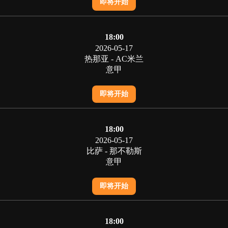
即将开始
18:00
2026-05-17
热那亚 - AC米兰
意甲
即将开始
18:00
2026-05-17
比萨 - 那不勒斯
意甲
即将开始
18:00