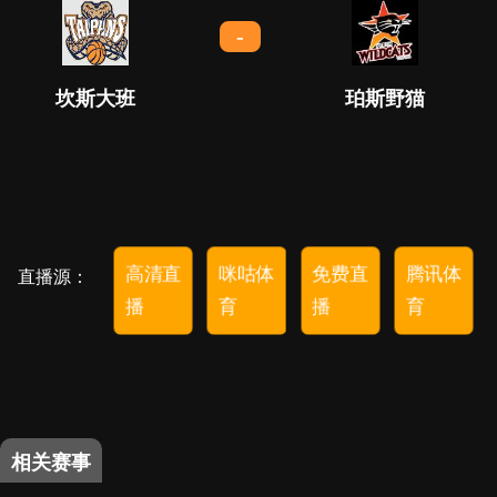
-
坎斯大班
珀斯野猫
高清直
咪咕体
免费直
腾讯体
直播源：
播
育
播
育
相关赛事