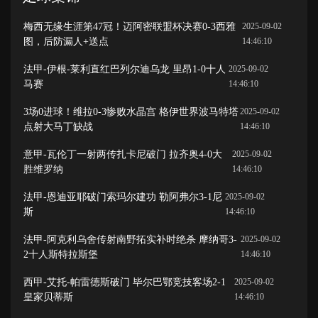
梅西无缘生涯第47冠！迈阿密联盟杯决赛0-3西雅
2025-09-02
图，后防漏人+送点
14:46:10
法甲-伊根-莱利直红巴列尔迪乌龙 里昂1-0十人
2025-09-02
马赛
14:46:10
3场0进球！维拉0-3惨败水晶宫 格伊世界波马特塔
2025-09-02
点射大马丁缺战
14:46:10
意甲-瓦伦丁一射两传扎卡尼破门 拉齐奥4-0大
2025-09-02
胜维罗纳
14:46:10
法甲-恩迪亚耶破门索玛尔建功 勒阿弗尔3-1尼
2025-09-02
斯
14:46:10
法甲-阿克利乌舍传射南野拓实补时绝杀 摩纳哥3-
2025-09-02
2十人斯特拉斯堡
14:46:10
西甲-艾托-帕雷德斯破门 毕尔巴鄂竞技客场2-1
2025-09-02
皇家贝蒂斯
14:46:10