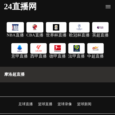
24直播网
NBA直播
CBA直播
世界杯直播
欧冠杯直播
英超直播
意甲直播
西甲直播
德甲直播
法甲直播
中超直播
摩洛超直播
足球直播
篮球直播
篮球录像
篮球新闻