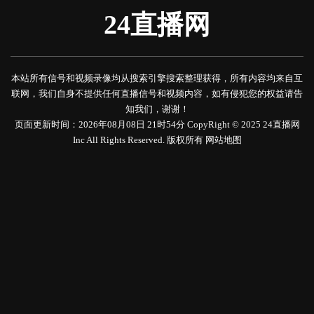
24直播网
本站所有信号和视频录像均从搜索引擎搜索整理获得，所有内容均来自互
联网，我们自身不提供任何直播信号和视频内容，如有侵犯您的权益请告
知我们，谢谢！
页面更新时间：2026年08月08日 21时54分 CopyRight © 2025 24直播网
Inc All Rights Reserved. 版权所有
网站地图