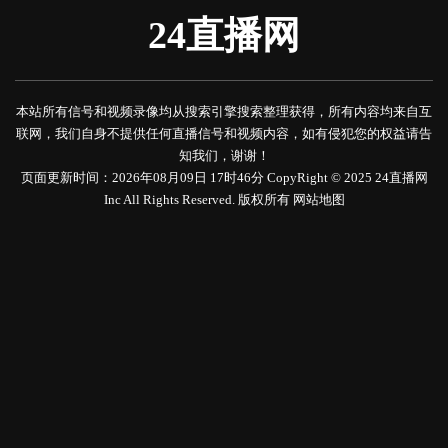
24直播网
本站所有信号和视频录像均从搜索引擎搜索整理获得，所有内容均来自互
联网，我们自身不提供任何直播信号和视频内容，如有侵犯您的权益请告
知我们，谢谢！
页面更新时间：2026年08月09日 17时46分 CopyRight © 2025 24直播网
Inc All Rights Reserved. 版权所有
网站地图